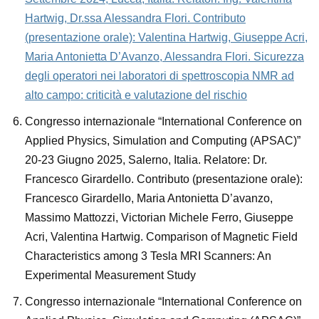
Hartwig, Dr.ssa Alessandra Flori. Contributo
(presentazione orale): Valentina Hartwig, Giuseppe Acri,
Maria Antonietta D’Avanzo, Alessandra Flori. Sicurezza
degli operatori nei laboratori di spettroscopia NMR ad
alto campo: criticità e valutazione del rischio
Congresso internazionale “International Conference on
Applied Physics, Simulation and Computing (APSAC)”
20-23 Giugno 2025, Salerno, Italia. Relatore: Dr.
Francesco Girardello. Contributo (presentazione orale):
Francesco Girardello, Maria Antonietta D’avanzo,
Massimo Mattozzi, Victorian Michele Ferro, Giuseppe
Acri, Valentina Hartwig
.
Comparison of Magnetic Field
Characteristics among 3 Tesla MRI Scanners: An
Experimental Measurement Study
Congresso internazionale “International Conference on