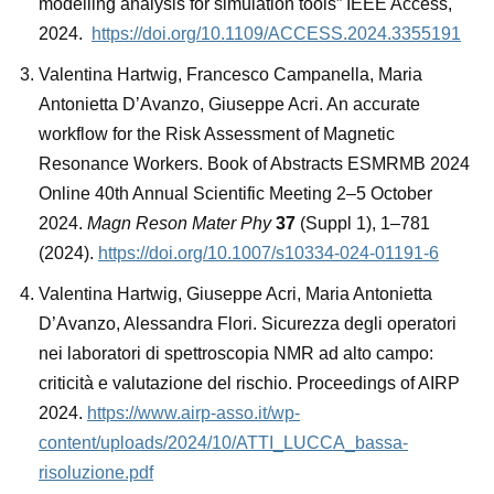
modelling analysis for simulation tools” IEEE Access,
2024.
https://doi.org/10.1109/ACCESS.2024.3355191
Valentina Hartwig, Francesco Campanella, Maria
Antonietta D’Avanzo, Giuseppe Acri. An accurate
workflow for the Risk Assessment of Magnetic
Resonance Workers. Book of Abstracts ESMRMB 2024
Online 40th Annual Scientific Meeting 2–5 October
2024.
Magn Reson Mater Phy
37
(Suppl 1), 1–781
(2024).
https://doi.org/10.1007/s10334-024-01191-6
Valentina Hartwig, Giuseppe Acri, Maria Antonietta
D’Avanzo, Alessandra Flori. Sicurezza degli operatori
nei laboratori di spettroscopia NMR ad alto campo:
criticità e valutazione del rischio. Proceedings of AIRP
2024.
https://www.airp-asso.it/wp-
content/uploads/2024/10/ATTI_LUCCA_bassa-
risoluzione.pdf